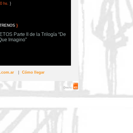
0 hs.
}
TRENOS
}
S Parte II de la Trilogía “De
Que Imagino”
.com.ar
|
Cómo llegar