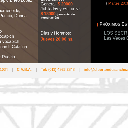
apich, Teo López
{
Martes 20:3
General:
$ 20000
Jubilados y est. univ:
nomenoide,
$ 18000
(presentando
Puccio, Donna
acreditación)
P
E
{
RÓXIMOS
S
o
Días y Horarios:
LOS SECRETO
ocapich
Las Veces 
Jueves 20:00 hs.
rivocapich
nardi, Catalina
z Puccio
 1034
|
C.A.B.A.
|
Tel: (011) 4863-2848
|
info@elportondesanchez