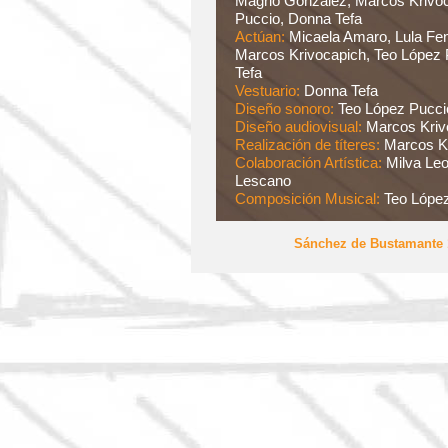
Magrio González, Marcos Krivoc
Puccio, Donna Tefa
Actúan:
Micaela Amaro, Lula Fe
Marcos Krivocapich, Teo López 
Tefa
Vestuario:
Donna Tefa
Diseño sonoro:
Teo López Pucci
Diseño audiovisual:
Marcos Kriv
Realización de títeres:
Marcos K
Colaboración Artística:
Milva Leo
Lescano
Composición Musical:
Teo Lópe
Sánchez de Bustamante