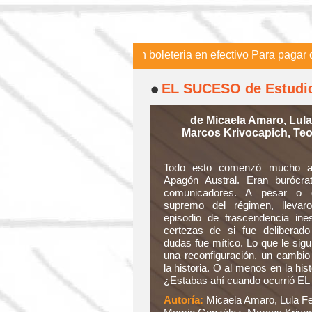
del Teatro y se pagan en boleteria en efectivo Para pagar con t
EL SUCESO de Estudi
de Micaela Amaro, Lul
Marcos Krivocapich, Teo
Todo esto comenzó mucho an
Apagón Austral. Eran burócrat
comunicadores. A pesar o g
supremo del régimen, lleva
episodio de trascendencia in
certezas de si fue deliberad
dudas fue mítico. Lo que le sigu
una reconfiguración, un cambio
la historia. O al menos en la his
¿Estabas ahí cuando ocurrió 
Autoría:
Micaela Amaro, Lula F