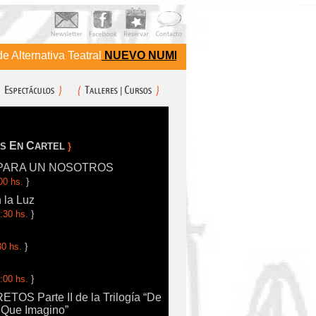
ternativa Teatral
NUEVO NUMERO DE TELEFONO 75288019
E
C
OS
N
ARTEL
}
PARA UN NOSOTROS
00 hs.
}
 la Luz
:30 hs.
}
30 hs.
}
:00 hs.
}
OS Parte II de la Trilogía “De
 Que Imagino”