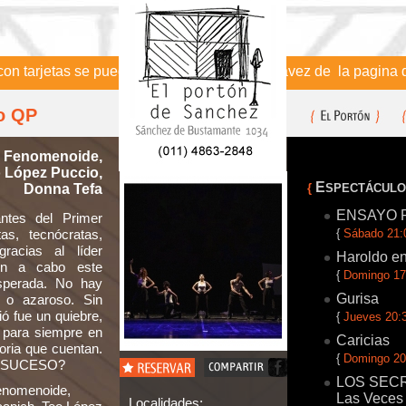
arjetas se puede realizar la compra a travez de la pagina de Al
o QP
a Fenomenoide,
 López Puccio,
E
Donna Tefa
{
SPECTÁCUL
ENSAYO 
tes del Primer
as, tecnócratas,
{
Sábado 21:
racias al líder
Haroldo en
ron a cabo este
{
Domingo 17
esperada. No hay
Gurisa
o o azaroso. Sin
ió fue un quiebre,
{
Jueves 20:
 para siempre en
Caricias
toria que cuentan.
{
Domingo 20
EL SUCESO?
LOS SECRET
enomenoide,
Las Veces
Localidades: