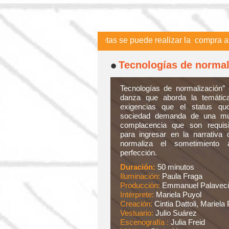
tivo Para pagar con tarjetas se puede realizar la compra a trav
Tecnologías de normal
VIERNES 5 y 12
Tecnologías de normalización”
danza que aborda la temátic
exigencias que el status qu
sociedad demanda de una muj
complacencia que son requisi
para ingresar en la narrativa
normaliza el sometimiento 
perfección.
Duración:
50 minutos
Iluminación:
Paula Fraga
Producción:
Emmanuel Palavec
Intérprete:
Mariela Puyol
Creación:
Cintia Dattoli, Mariela
Vestuario:
Julio Suárez
Escenografía :
Julia Freid