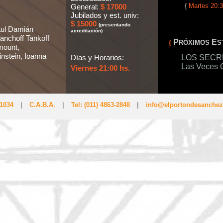
{
Martes 20:3
General:
$ 17000
Jubilados y est. univ:
$ 15000
(presentando
ul Damián
acreditación)
anchoff Tankoff
P
E
{
RÓXIMOS
S
mount,
stein, Ioanna
Días y Horarios:
LOS SECRETO
Las Veces 
Viernes 21:00 hs.
 1034
|
C.A.B.A.
|
Tel: (011) 4863-2848
|
info@elportondesanchez