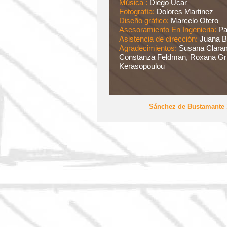
Música :
Diego Ucar
Fotografía:
Dolores Martinez
Diseño gráfico:
Marcelo Otero
Asesoramiento En Ingenieria:
Pa
Asistencia de dirección:
Juana B
Agradecimientos:
Susana Clara
Constanza Feldman, Roxana Grin
Kerasopoulou
Sánchez de Bustamante