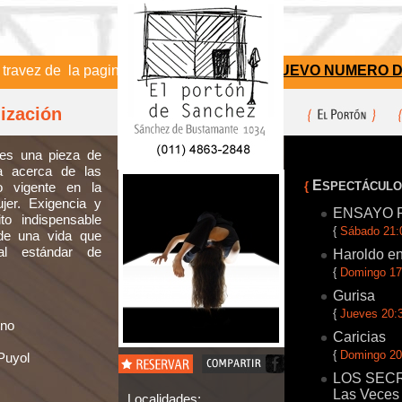
ez de la pagina de Alternativa Teatral
NUEVO NUMERO DE T
ización
 es una pieza de
a acerca de las
E
o vigente en la
{
SPECTÁCUL
er. Exigencia y
ENSAYO 
to indispensable
{
Sábado 21:
 de una vida que
al estándar de
Haroldo en
{
Domingo 17
Gurisa
{
Jueves 20:
ino
Caricias
{
Domingo 20
 Puyol
LOS SECRET
Las Veces
Localidades: