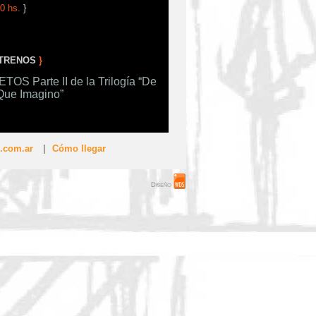
0 hs.
}
TRENOS
}
S Parte II de la Trilogía “De
Que Imagino”
.com.ar
|
Cómo llegar